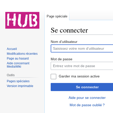
Page spéciale
Se connecter
Aller
Aller
Nom d’utilisateur
à
à
Accueil
la
la
Modifications récentes
navigation
recherche
Page au hasard
Mot de passe
Aide concernant
MediaWiki
Outils
Garder ma session active
Pages spéciales
Version imprimable
Se connecter
Aide pour se connecter
Mot de passe oublié ?