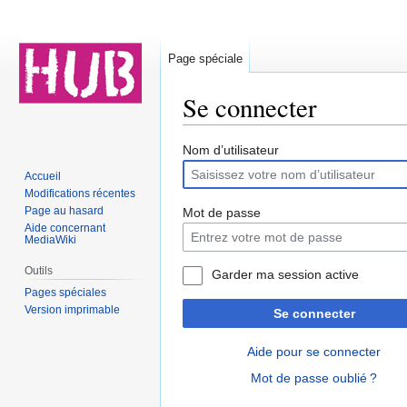
Page spéciale
Se connecter
Aller
Aller
Nom d’utilisateur
à
à
Accueil
la
la
Modifications récentes
navigation
recherche
Page au hasard
Mot de passe
Aide concernant
MediaWiki
Outils
Garder ma session active
Pages spéciales
Version imprimable
Se connecter
Aide pour se connecter
Mot de passe oublié ?