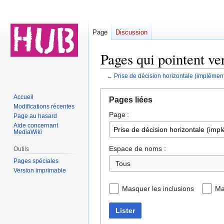
Page
Discussion
Pages qui pointent ve
←
Prise de décision horizontale (implément
Aller
Aller
Accueil
Pages liées
à
à
Modifications récentes
Page :
la
la
Page au hasard
navigation
recherche
Aide concernant
MediaWiki
Espace de noms :
Outils
Pages spéciales
Tous
Version imprimable
Masquer les inclusions
Ma
Lister