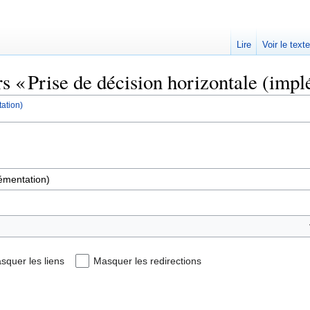
Lire
Voir le text
rs « Prise de décision horizontale (impl
ation)
squer les liens
Masquer les redirections