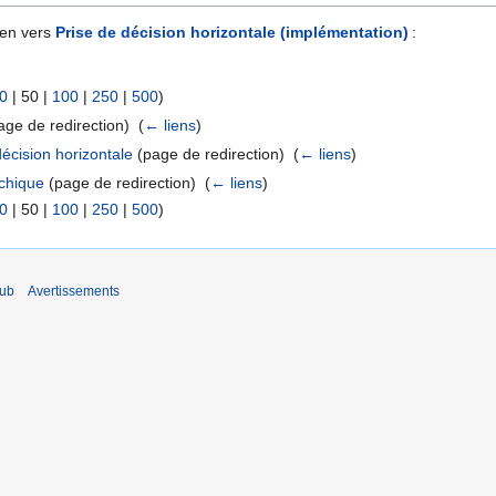
ien vers
Prise de décision horizontale (implémentation)
:
0
|
50
|
100
|
250
|
500
)
ge de redirection) ‎
(
← liens
)
écision horizontale
(page de redirection) ‎
(
← liens
)
rchique
(page de redirection) ‎
(
← liens
)
0
|
50
|
100
|
250
|
500
)
Hub
Avertissements